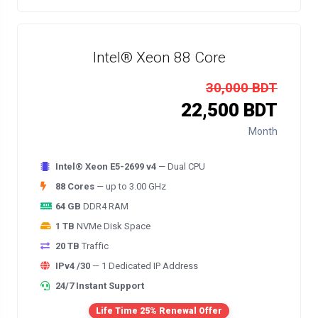
Intel® Xeon 88 Core
30,000 BDT
22,500 BDT
Month
Intel® Xeon E5-2699 v4
— Dual CPU
88 Cores
— up to 3.00 GHz
64 GB
DDR4 RAM
1 TB
NVMe Disk Space
20 TB
Traffic
IPv4 /30
— 1 Dedicated IP Address
24/7 Instant Support
Life Time 25% Renewal Offer