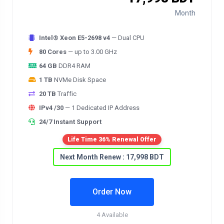
Month
Intel® Xeon E5-2698 v4
— Dual CPU
80 Cores
— up to 3.00 GHz
64 GB
DDR4 RAM
1 TB
NVMe Disk Space
20 TB
Traffic
IPv4 /30
— 1 Dedicated IP Address
24/7 Instant Support
Life Time 36% Renewal Offer
Next Month Renew : 17,998 BDT
Order Now
4 Available