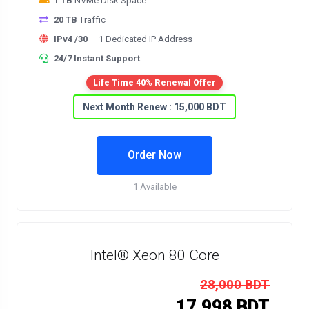
1 TB
NVMe Disk Space
20 TB
Traffic
IPv4 /30
— 1 Dedicated IP Address
24/7 Instant Support
Life Time 40% Renewal Offer
Next Month Renew : 15,000 BDT
Order Now
1 Available
Intel® Xeon 80 Core
28,000 BDT
17,998 BDT