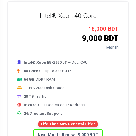
Intel® Xeon 40 Core
18,000 BDT
9,000 BDT
Month
Intel® Xeon E5-2650 v3
— Dual CPU
40 Cores
— up to 3.00 GHz
64 GB
DDR4 RAM
1 TB
NVMe Disk Space
20 TB
Traffic
IPv4 /30
— 1 Dedicated IP Address
24/7 Instant Support
Life Time 50% Renewal Offer
Next Month Renew : 9,000 BDT