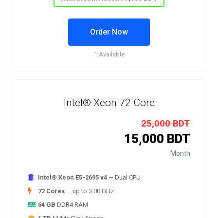
Order Now
1 Available
Intel® Xeon 72 Core
25,000 BDT
15,000 BDT
Month
Intel® Xeon E5-2695 v4
— Dual CPU
72 Cores
— up to 3.00 GHz
64 GB
DDR4 RAM