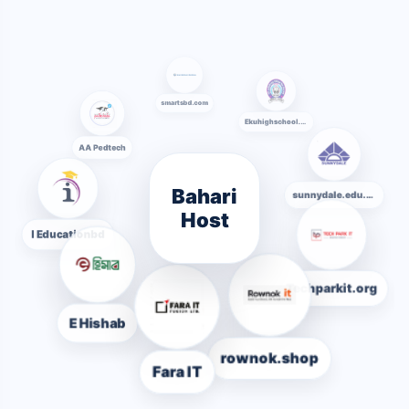
smartsbd.com
Ekuhighschool.edu.bd
AA Pedtech
Bahari
sunnydale.edu.bd
Host
I Educationbd
Techparkit.org
E Hishab
rownok.shop
Fara IT